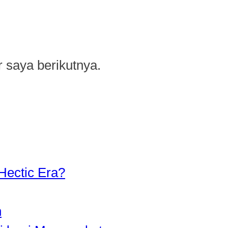
 saya berikutnya.
Hectic Era?
n