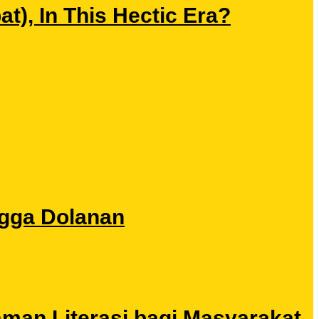
), In This Hectic Era?
ngga Dolanan
aman Literasi bagi Masyarakat