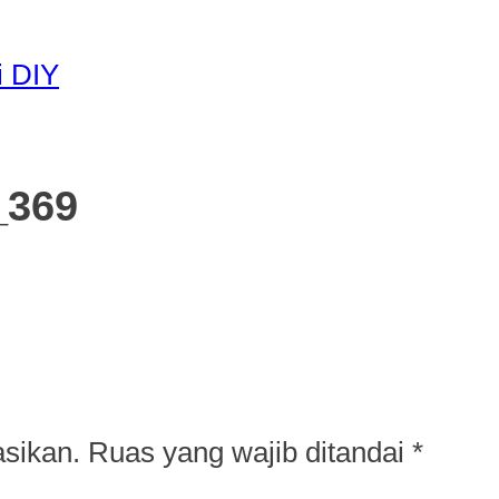
i DIY
_369
asikan.
Ruas yang wajib ditandai
*