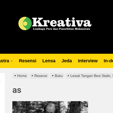
Lp
stra
Resensi
Lensa
Jeda
Interview
In-d
Home
Resensi
Buku
Lewat Tangan Besi Stalin, 
as