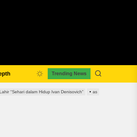
pmkreativa.com
epth
Trending News
Lahir “Sehari dalam Hidup Ivan Denisovich”
as