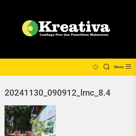
Skip
to
the
Lp
content
Menu
20241130_090912_lmc_8.4