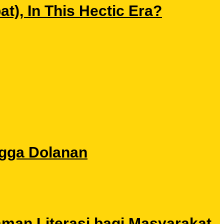
), In This Hectic Era?
ngga Dolanan
aman Literasi bagi Masyarakat