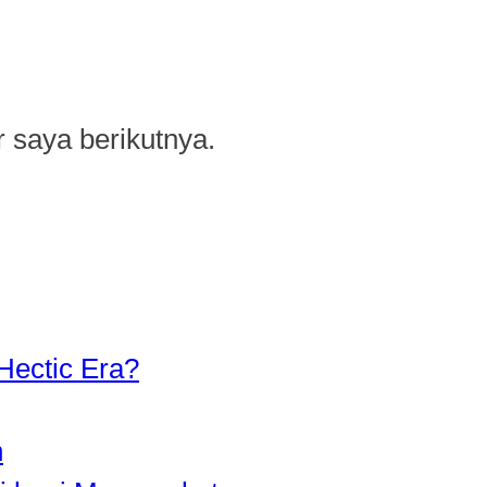
 saya berikutnya.
Hectic Era?
n