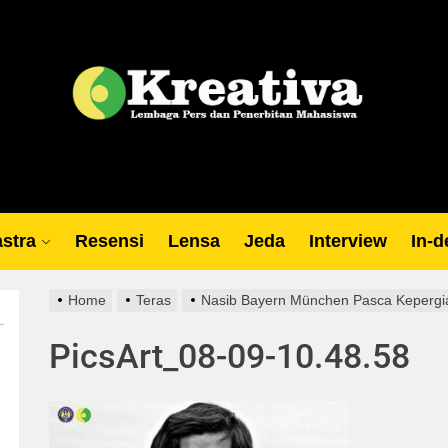
Lp
stra
Resensi
Lensa
Jeda
Interview
In-d
Home
Teras
Nasib Bayern München Pasca Kepergia
PicsArt_08-09-10.48.58