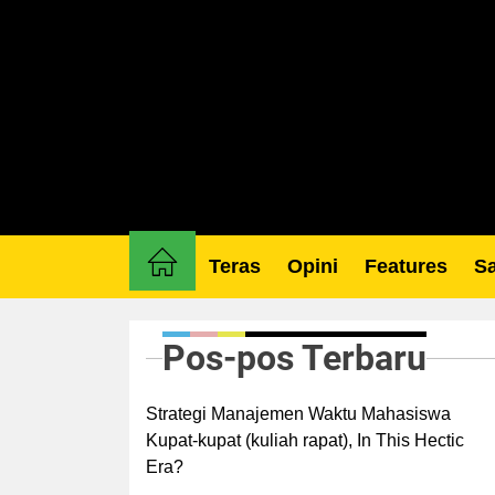
Skip
to
the
content
Teras
Opini
Features
Sa
Pos-pos Terbaru
Strategi Manajemen Waktu Mahasiswa
Kupat-kupat (kuliah rapat), In This Hectic
Era?