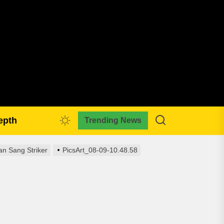
pmkreativa.com
epth
Trending News
n Sang Striker
PicsArt_08-09-10.48.58