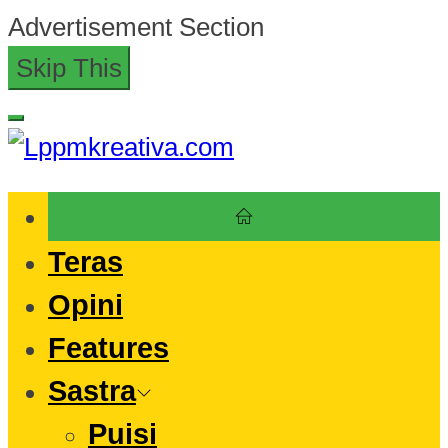
Skip
Advertisement Section
to
Skip This
the
content
Lppmkreativa.com
Teras
Opini
Features
Sastra
Puisi