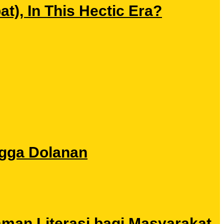
), In This Hectic Era?
ngga Dolanan
aman Literasi bagi Masyarakat