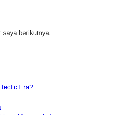
 saya berikutnya.
Hectic Era?
n