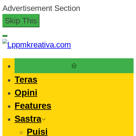
Skip
Advertisement Section
to
Skip This
the
content
Lppmkreativa.com
Teras
Opini
Features
Sastra
Puisi