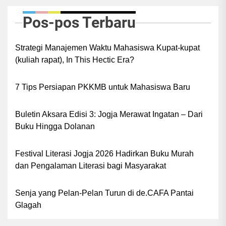
(FBSB). Pada tahun ini, PKKMB FBSB
Pos-pos Terbaru
dilaksanakan pada tanggal 31 Juli 2025 sampai
8 Agustus 2025 dengan tema “Rayakan
Strategi Manajemen Waktu Mahasiswa Kupat-kupat
keberagaman dan Ciptakan Inovasi
(kuliah rapat), In This Hectic Era?
Berkelanjutan dengan Sinergi Kebudayaan.”
Untuk mengenal lebih jauh tentang PKKMB
7 Tips Persiapan PKKMB untuk Mahasiswa Baru
FBSB 2025, penulis melakukan wawancara
dengan Putri Isnaini Salsabila (Pendidikan
Buletin Aksara Edisi 3: Jogja Merawat Ingatan – Dari
Bahasa Inggris, 2025) selaku staf sie acara
Buku Hingga Dolanan
PKKMB FBSB tahun 2025.
Festival Literasi Jogja 2026 Hadirkan Buku Murah
dan Pengalaman Literasi bagi Masyarakat
Senja yang Pelan-Pelan Turun di de.CAFA Pantai
Glagah