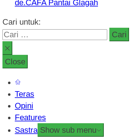
de.CAFA Pantai Glagah
Cari untuk:
Close
Teras
Opini
Features
Sastra
Show sub menu