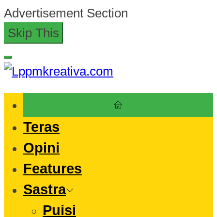
Skip
Advertisement Section
to
Skip This
the
content
Lppmkreativa.com
Teras
Opini
Features
Sastra
Puisi