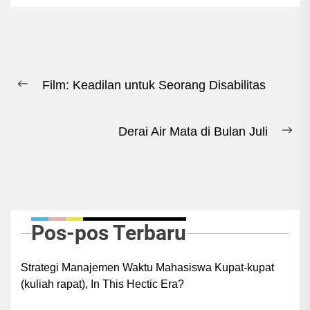
Navigasi
Film: Keadilan untuk Seorang Disabilitas
pos
Previous
post:
Derai Air Mata di Bulan Juli
Ne
pos
Pos-pos Terbaru
Strategi Manajemen Waktu Mahasiswa Kupat-kupat
(kuliah rapat), In This Hectic Era?