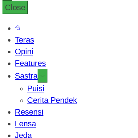
Close
Teras
Opini
Features
Show
Sastra
sub
Puisi
menu
Cerita Pendek
Resensi
Lensa
Jeda