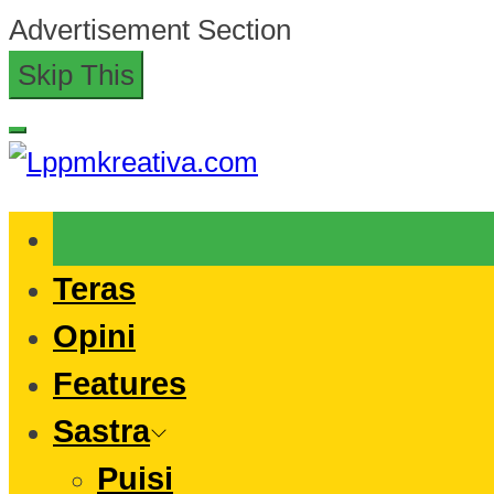
Skip
Advertisement Section
to
Skip This
the
content
Lppmkreativa.com
Teras
Opini
Features
Sastra
Puisi