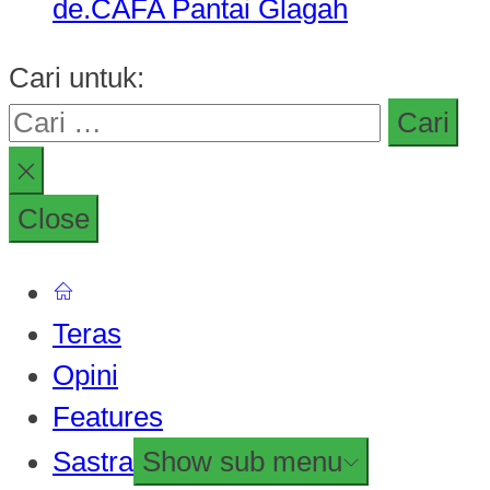
de.CAFA Pantai Glagah
Cari untuk:
Close
Teras
Opini
Features
Sastra
Show sub menu