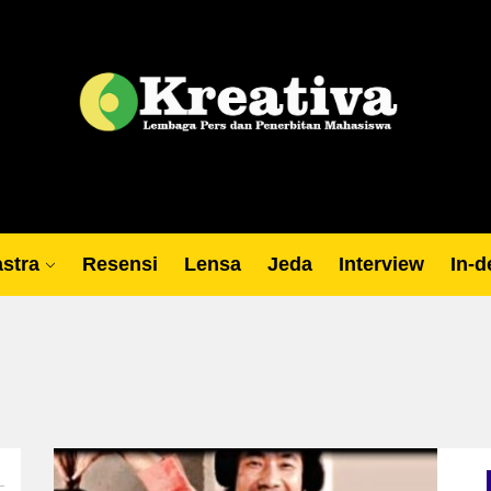
Lp
stra
Resensi
Lensa
Jeda
Interview
In-d