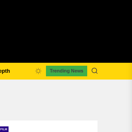
pmkreativa.com
epth
Trending News
FILM