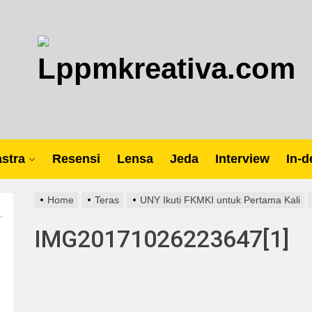
Lp
stra
Resensi
Lensa
Jeda
Interview
In-d
Home
Teras
UNY Ikuti FKMKI untuk Pertama Kali
IMG20171026223647[1]