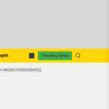
pmkreativa.com
epth
Trending News
IMG20171026223647[1]