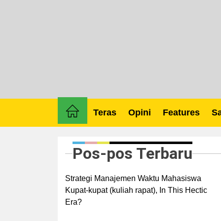
Skip
to
the
content
Teras
Opini
Features
Sa
Pos-pos Terbaru
Strategi Manajemen Waktu Mahasiswa
Kupat-kupat (kuliah rapat), In This Hectic
Era?