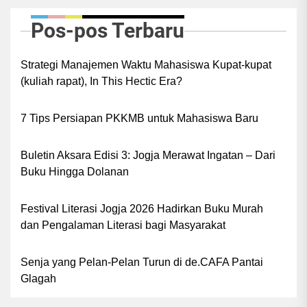
Mukti, M.Pd., dalam acara pelatihan penulisan
Pos-pos Terbaru
best practice bagi guru dan kepala MI se-Kota
Malang pada 17-18 Mei 2025 di Aula MAN 2
Strategi Manajemen Waktu Mahasiswa Kupat-kupat
Kota Malang.
(kuliah rapat), In This Hectic Era?
7 Tips Persiapan PKKMB untuk Mahasiswa Baru
Buletin Aksara Edisi 3: Jogja Merawat Ingatan – Dari
Buku Hingga Dolanan
Festival Literasi Jogja 2026 Hadirkan Buku Murah
dan Pengalaman Literasi bagi Masyarakat
Senja yang Pelan-Pelan Turun di de.CAFA Pantai
Glagah