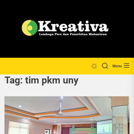
Skip
to
the
Lp
content
Menu
Tag:
tim pkm uny