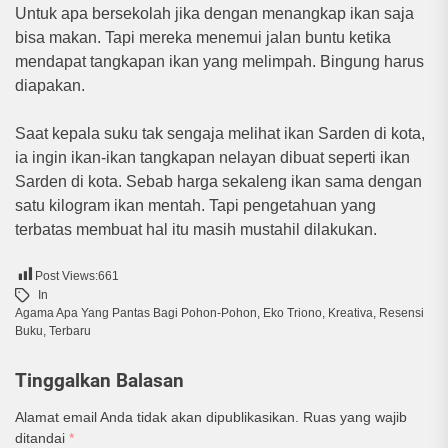
Untuk apa bersekolah jika dengan menangkap ikan saja
bisa makan. Tapi mereka menemui jalan buntu ketika
mendapat tangkapan ikan yang melimpah. Bingung harus
diapakan.
Saat kepala suku tak sengaja melihat ikan Sarden di kota,
ia ingin ikan-ikan tangkapan nelayan dibuat seperti ikan
Sarden di kota. Sebab harga sekaleng ikan sama dengan
satu kilogram ikan mentah. Tapi pengetahuan yang
terbatas membuat hal itu masih mustahil dilakukan.
Post Views:
661
In
Agama Apa Yang Pantas Bagi Pohon-Pohon
,
Eko Triono
,
Kreativa
,
Resensi
Buku
,
Terbaru
Tinggalkan Balasan
Alamat email Anda tidak akan dipublikasikan.
Ruas yang wajib
ditandai
*