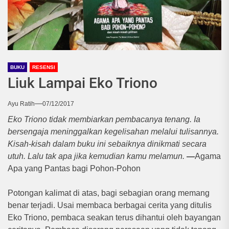
BUKU
RESENSI
Liuk Lampai Eko Triono
Ayu Ratih
07/12/2017
Eko Triono tidak membiarkan pembacanya tenang. Ia
bersengaja meninggalkan kegelisahan melalui tulisannya.
Kisah-kisah dalam buku ini sebaiknya dinikmati secara
utuh. Lalu tak apa jika kemudian kamu melamun.
—
Agama
Apa yang Pantas bagi Pohon-Pohon
Potongan kalimat di atas, bagi sebagian orang memang
benar terjadi. Usai membaca berbagai cerita yang ditulis
Eko Triono, pembaca seakan terus dihantui oleh bayangan