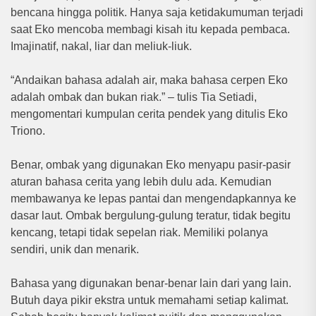
bencana hingga politik. Hanya saja ketidakumuman terjadi
saat Eko mencoba membagi kisah itu kepada pembaca.
Imajinatif, nakal, liar dan meliuk-liuk.
“Andaikan bahasa adalah air, maka bahasa cerpen Eko
adalah ombak dan bukan riak.” – tulis Tia Setiadi,
mengomentari kumpulan cerita pendek yang ditulis Eko
Triono.
Benar, ombak yang digunakan Eko menyapu pasir-pasir
aturan bahasa cerita yang lebih dulu ada. Kemudian
membawanya ke lepas pantai dan mengendapkannya ke
dasar laut. Ombak bergulung-gulung teratur, tidak begitu
kencang, tetapi tidak sepelan riak. Memiliki polanya
sendiri, unik dan menarik.
Bahasa yang digunakan benar-benar lain dari yang lain.
Butuh daya pikir ekstra untuk memahami setiap kalimat.