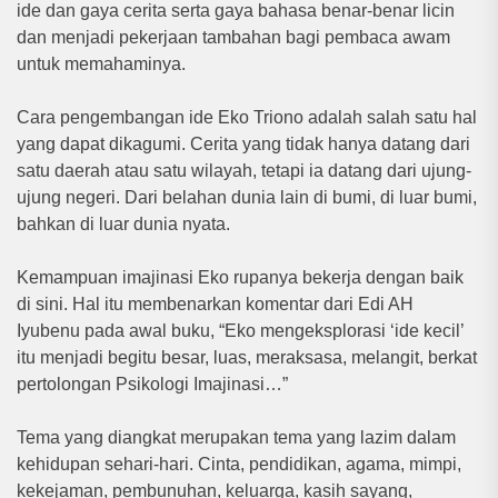
ide dan gaya cerita serta gaya bahasa benar-benar licin
dan menjadi pekerjaan tambahan bagi pembaca awam
untuk memahaminya.
Cara pengembangan ide Eko Triono adalah salah satu hal
yang dapat dikagumi. Cerita yang tidak hanya datang dari
satu daerah atau satu wilayah, tetapi ia datang dari ujung-
ujung negeri. Dari belahan dunia lain di bumi, di luar bumi,
bahkan di luar dunia nyata.
Kemampuan imajinasi Eko rupanya bekerja dengan baik
di sini. Hal itu membenarkan komentar dari Edi AH
Iyubenu pada awal buku, “Eko mengeksplorasi ‘ide kecil’
itu menjadi begitu besar, luas, meraksasa, melangit, berkat
pertolongan Psikologi Imajinasi…”
Tema yang diangkat merupakan tema yang lazim dalam
kehidupan sehari-hari. Cinta, pendidikan, agama, mimpi,
kekejaman, pembunuhan, keluarga, kasih sayang,