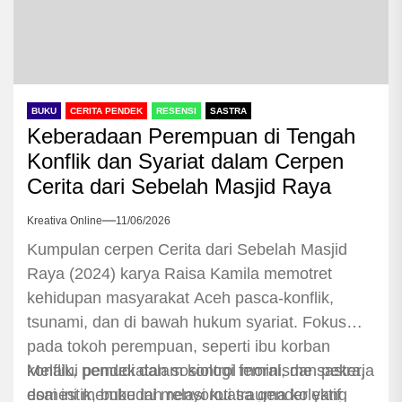
BUKU
CERITA PENDEK
RESENSI
SASTRA
Keberadaan Perempuan di Tengah
Konflik dan Syariat dalam Cerpen
Cerita dari Sebelah Masjid Raya
Kreativa Online
11/06/2026
Kumpulan cerpen Cerita dari Sebelah Masjid
Raya (2024) karya Raisa Kamila memotret
kehidupan masyarakat Aceh pasca-konflik,
tsunami, dan di bawah hukum syariat. Fokus
pada tokoh perempuan, seperti ibu korban
konflik, pemudi dalam kontrol moral, dan pekerja
Melalui pendekatan sosiologi feminisme sastra,
domestik, buku ini menyoroti trauma kolektif
esai ini membedah relasi kuasa gender yang