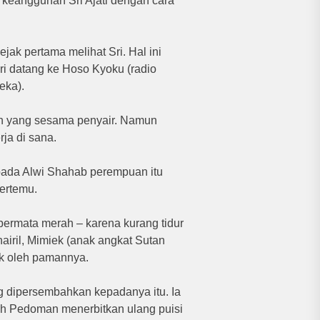
keanggunan Sri Ajati dengan cara
jak pertama melihat Sri. Hal ini
Sri datang ke Hoso Kyoku (radio
eka).
n yang sesama penyair. Namun
rja di sana.
epada Alwi Shahab perempuan itu
bertemu.
bermata merah – karena kurang tidur
iril, Mimiek (anak angkat Sutan
ak oleh pamannya.
 dipersembahkan kepadanya itu. Ia
ah Pedoman menerbitkan ulang puisi