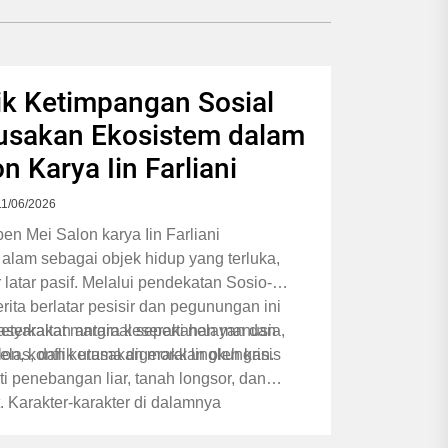
ik Ketimpangan Sosial
usakan Ekosistem dalam
n Karya Iin Farliani
11/06/2026
n Mei Salon karya Iin Farliani
alam sebagai objek hidup yang terluka,
latar pasif. Melalui pendekatan Sosio-
erita berlatar pesisir dan pegunungan ini
terkaitan antara keserakahan manusia,
syarakat marginal seperti nelayan dan
elas, dan kerusakan moral lingkungan.
n, konflik utama digerakkan oleh krisis
ti penebangan liar, tanah longsor, dan
. Karakter-karakter di dalamnya
rjebak di tengah lingkungan yang tidak