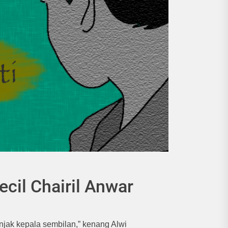
cil Chairil Anwar
injak kepala sembilan,” kenang Alwi