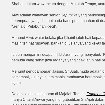
Shahab dalam wawancara dengan Majalah Tempo, untuk
Alwi adalah wartawan senior
Republika
yang berkesemp
perempuan yang disebut pada baris persembahan di dua
“Senja di Pelabuhan Kecil”.
Menurut Alwi, wajar belaka jika Chairil jatuh hati kepada
masih terlihat rupawan, bahkan di usianya yang ke-90 ta
Ia pun mengamini ucapan H.B Jassin yang menyebut, “Ki
pemuda yang sehat jiwa raganya yang tidak jatuh hati pad
Menurut penggambaran Jassin, Sri Ajati, muda adalah ga
semampai, kulitnya hitam manis, rambutnya berombak, d
tajam.
Dalam salah satu laporan di Majalah Tempo,
Fragmen Ci
hanya Chairil Anwar yang mengabadikan Sri Ajati dalam