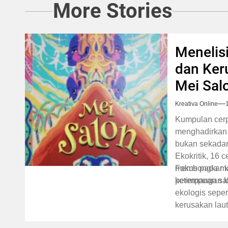
More Stories
Menelis
dan Ker
Mei Salo
Kreativa Online
Kumpulan cerpe
menghadirkan 
bukan sekadar 
Ekokritik, 16 c
membongkar ke
Fokus pada ma
ketimpangan k
perempuan salo
ekologis seper
kerusakan laut
digambarkan te