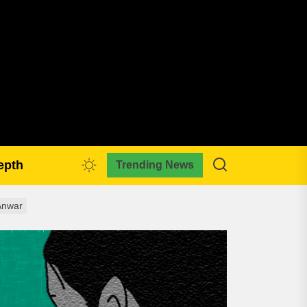
pmkreativa.com
epth
Trending News
Anwar