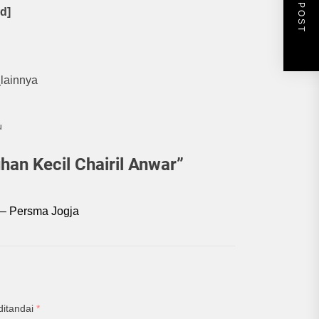
NEXT POST
d]
a
lainnya
u
an Kecil Chairil Anwar
”
 – Persma Jogja
ditandai
*