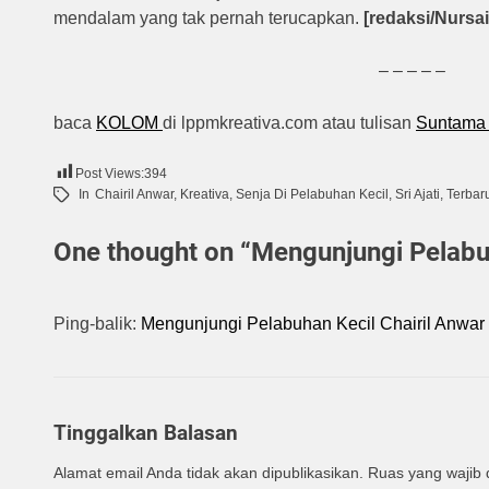
mendalam yang tak pernah terucapkan.
[redaksi/Nursai
– – – – –
baca
KOLOM
di lppmkreativa.com atau tulisan
Suntam
Post Views:
394
In
Chairil Anwar
,
Kreativa
,
Senja Di Pelabuhan Kecil
,
Sri Ajati
,
Terbar
One thought on “
Mengunjungi Pelabuh
Ping-balik:
Mengunjungi Pelabuhan Kecil Chairil Anwar
Tinggalkan Balasan
Alamat email Anda tidak akan dipublikasikan.
Ruas yang wajib 