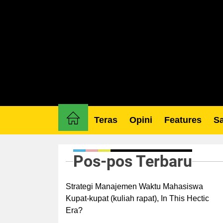
Skip
to
the
content
Teras
Opini
Features
Sa
Pos-pos Terbaru
Strategi Manajemen Waktu Mahasiswa
Kupat-kupat (kuliah rapat), In This Hectic
Era?