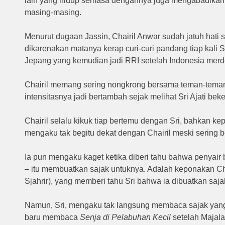
lain yang hidup semasa dengannya juga mengabadikan 
masing-masing.
Menurut dugaan Jassin, Chairil Anwar sudah jatuh hati se
dikarenakan matanya kerap curi-curi pandang tiap kali 
Jepang yang kemudian jadi RRI setelah Indonesia merd
Chairil memang sering nongkrong bersama teman-tema
intensitasnya jadi bertambah sejak melihat Sri Ajati beke
Chairil selalu kikuk tiap bertemu dengan Sri, bahkan k
mengaku tak begitu dekat dengan Chairil meski sering 
Ia pun mengaku kaget ketika diberi tahu bahwa penyair 
– itu membuatkan sajak untuknya. Adalah keponakan Cha
Sjahrir), yang memberi tahu Sri bahwa ia dibuatkan saj
Namun, Sri, mengaku tak langsung membaca sajak yang
baru membaca
Senja di Pelabuhan Kecil
setelah Majal