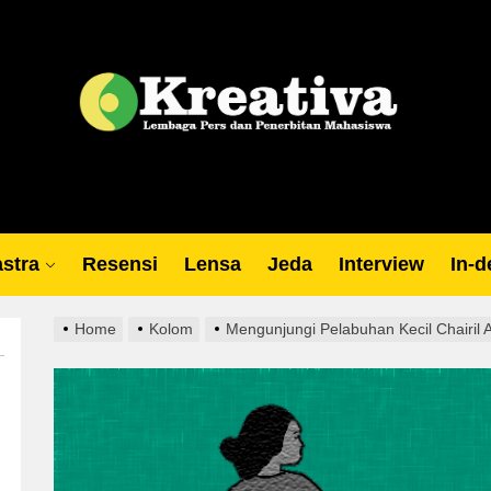
Lp
stra
Resensi
Lensa
Jeda
Interview
In-d
Home
Kolom
Mengunjungi Pelabuhan Kecil Chairil 