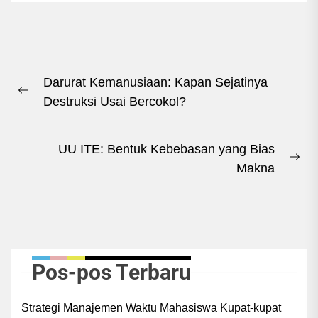
Navigasi
Darurat Kemanusiaan: Kapan Sejatinya
pos
Previous
Destruksi Usai Bercokol?
post:
UU ITE: Bentuk Kebebasan yang Bias
Ne
Makna
pos
Pos-pos Terbaru
Strategi Manajemen Waktu Mahasiswa Kupat-kupat