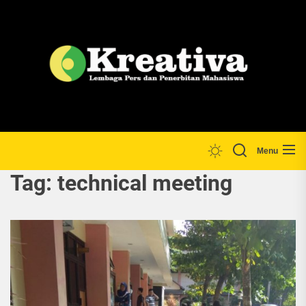
Skip
to
the
Lp
content
Menu
Tag:
technical meeting