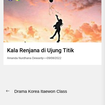
Kala Renjana di Ujung Titik
Amanda Nurdhana Dewanty
09/08/2022
Navigasi
Drama Korea Itaewon Class
pos
Previous
post: