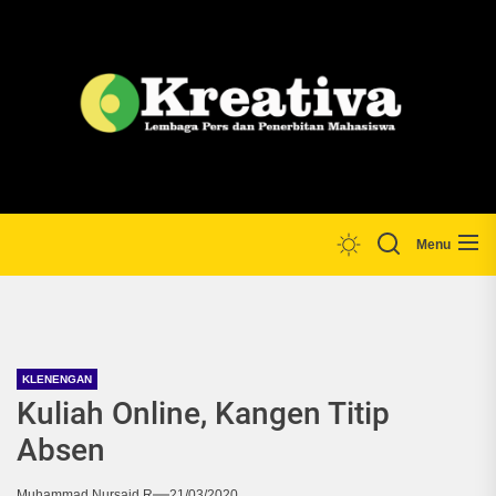
Skip
to
the
Lp
content
Menu
KLENENGAN
Kuliah Online, Kangen Titip
Absen
Muhammad Nursaid R
21/03/2020