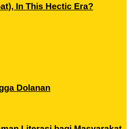
), In This Hectic Era?
ngga Dolanan
aman Literasi bagi Masyarakat