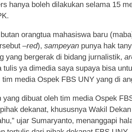
s hanya boleh dilakukan selama 15 men
PK.
ambutan orangtua mahasiswa baru (mab
rsebut –
red
),
sampeyan
punya hak tanya
 yang bergerak di bidang jurnalistik,
ar
 tulis ya dimedia saya supaya bisa unt
ari tim media Ospek FBS UNY yang di a
n yang dibuat oleh tim media Ospek F
eh pihak dekanat, khususnya Wakil Dekan
k tahu,” ujar Sumaryanto, menanggapi h
an tertulis dari pihak dekanat FBS UNY.